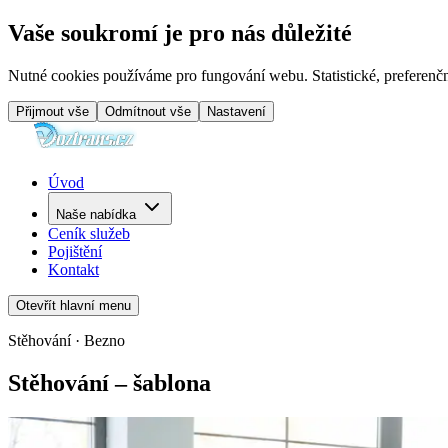
Vaše soukromí je pro nás důležité
Nutné cookies používáme pro fungování webu. Statistické, preferenčn
Přijmout vše
Odmítnout vše
Nastavení
Úvod
Naše nabídka
Ceník služeb
Pojištění
Kontakt
Otevřít hlavní menu
Stěhování · Bezno
Stěhování – šablona