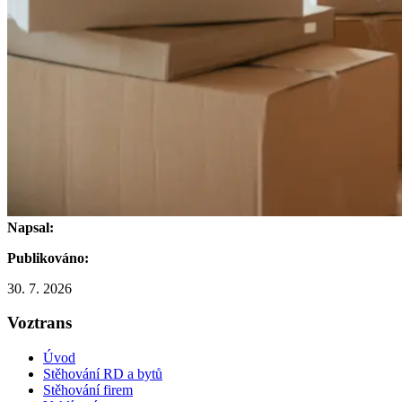
Napsal:
Publikováno:
30. 7. 2026
Voztrans
Úvod
Stěhování RD a bytů
Stěhování firem