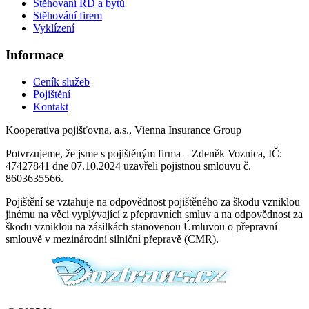
Stěhování RD a bytů
Stěhování firem
Vyklízení
Informace
Ceník služeb
Pojištění
Kontakt
Kooperativa pojišťovna, a.s., Vienna Insurance Group
Potvrzujeme, že jsme s pojištěným firma – Zdeněk Voznica, IČ:
47427841 dne 07.10.2024 uzavřeli pojistnou smlouvu č.
8603635566.
Pojištění se vztahuje na odpovědnost pojištěného za škodu vzniklou
jinému na věci vyplývající z přepravních smluv a na odpovědnost za
škodu vzniklou na zásilkách stanovenou Úmluvou o přepravní
smlouvě v mezinárodní silniční přepravě (CMR).