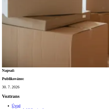
Napsal:
Publikováno:
30. 7. 2026
Voztrans
Úvod