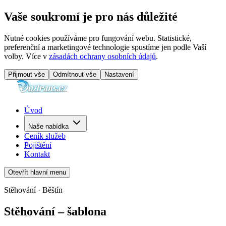
Vaše soukromí je pro nás důležité
Nutné cookies používáme pro fungování webu. Statistické,
preferenční a marketingové technologie spustíme jen podle Vaší
volby. Více v
zásadách ochrany osobních údajů
.
Přijmout vše
Odmítnout vše
Nastavení
Úvod
Naše nabídka
Ceník služeb
Pojištění
Kontakt
Otevřít hlavní menu
Stěhování · Běštín
Stěhování – šablona